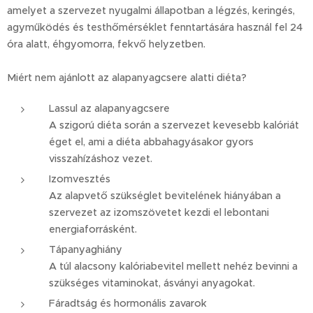
amelyet a szervezet nyugalmi állapotban a légzés, keringés,
agyműködés és testhőmérséklet fenntartására használ fel 24
óra alatt, éhgyomorra, fekvő helyzetben.
Miért nem ajánlott az alapanyagcsere alatti diéta?
Lassul az alapanyagcsere
A szigorú diéta során a szervezet kevesebb kalóriát
éget el, ami a diéta abbahagyásakor gyors
visszahízáshoz vezet.
Izomvesztés
Az alapvető szükséglet bevitelének hiányában a
szervezet az izomszövetet kezdi el lebontani
energiaforrásként.
Tápanyaghiány
A túl alacsony kalóriabevitel mellett nehéz bevinni a
szükséges vitaminokat, ásványi anyagokat.
Fáradtság és hormonális zavarok