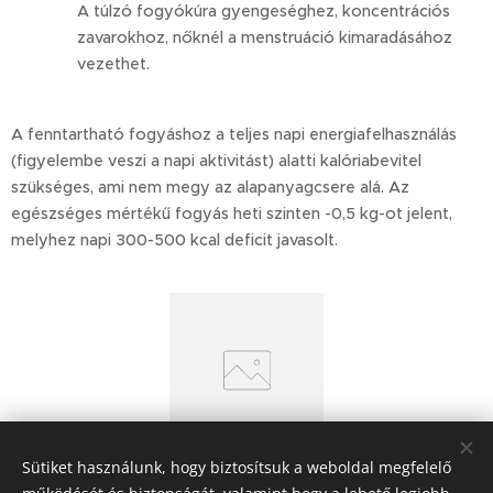
A túlzó fogyókúra gyengeséghez, koncentrációs
zavarokhoz, nőknél a menstruáció kimaradásához
vezethet.
A fenntartható fogyáshoz a teljes napi energiafelhasználás
(figyelembe veszi a napi aktivitást) alatti kalóriabevitel
szükséges, ami nem megy az alapanyagcsere alá. Az
egészséges mértékű fogyás heti szinten -0,5 kg-ot jelent,
melyhez napi 300-500 kcal deficit javasolt.
Sütiket használunk, hogy biztosítsuk a weboldal megfelelő