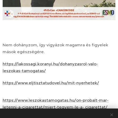
Nem dohányzom, így vigyázok magamra és figyelek
mások egészségére.
https://lakossagi.koranyi.hu/dohanyzasrol-valo-
leszokas-tamogatas/
https://www.eljtisztatudovel.hu/mit-nyerhetek/
https://www.leszokastamogatas.hu/on-probalt-mar-
letenni-a-cigarettat/miert-tegyem-le-a- cigarettat/